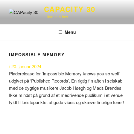
Videre
CAPACITY 30
til
– live in a box
indhold
Menu
IMPOSSIBLE MEMORY
/ 20. januar 2024
Pladerelease for ‘Impossible Memory knows you so well’
udgivet på ‘Published Records’. En rigtig fin aften i selskab
med de dygtige musikere Jacob Høegh og Mads Brendes.
Ikke mindst på grund af et medrivende publikum i et venue
fyldt til bristepunktet af gode vibes og skæve finurlige toner!