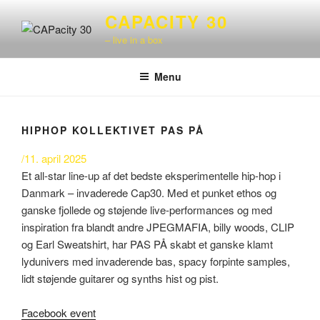
Videre
CAPACITY 30
til
– live in a box
indhold
Menu
HIPHOP KOLLEKTIVET PAS PÅ
/11. april 2025
Et all-star line-up af det bedste eksperimentelle hip-hop i
Danmark – invaderede Cap30. Med et punket ethos og
ganske fjollede og støjende live-performances og med
inspiration fra blandt andre JPEGMAFIA, billy woods, CLIP
og Earl Sweatshirt, har PAS PÅ skabt et ganske klamt
lydunivers med invaderende bas, spacy forpinte samples,
lidt støjende guitarer og synths hist og pist.
Facebook event